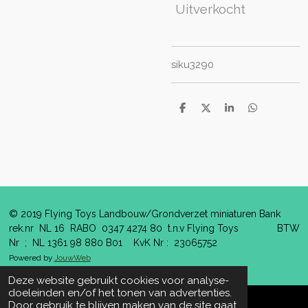
Uitverkocht
siku3290
D
D
S
D
e
e
h
e
l
e
a
l
e
l
r
e
n
e
n
© 2019 Flying Toys Landbouw/Grondverzet miniaturen Bank
rek.nr NL 16 RABO 0347 4274 80 t.n.v Flying Toys BTW
Nr ; NL 1361 98 880 B01 KvK Nr : 23065752
Powered by
JouwWeb
Deze website gebruikt cookies voor analyse-
doeleinden en/of het tonen van advertenties.
Door gebruik te blijven maken van de site gaat