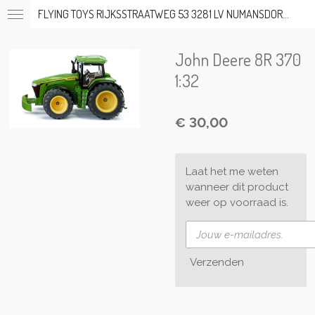
FLYING TOYS RIJKSSTRAATWEG 53 3281 LV NUMANSDORP TEL; 06-53317919 OP AFSPRAAK
Ga
direct
naar
John Deere 8R 370
de
hoofdinhoud
1:32
€ 30,00
Laat het me weten
wanneer dit product
weer op voorraad is.
Verzenden