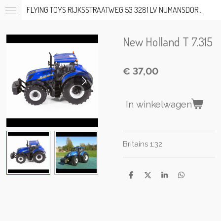
FLYING TOYS RIJKSSTRAATWEG 53 3281 LV NUMANSDORP TEL; 06-53317919 OP AFSPRAAK
Ga
direct
naar
New Holland T 7.315
de
hoofdinhoud
€ 37,00
In winkelwagen
Britains 1:32
D
D
S
D
e
e
h
e
l
e
a
l
e
l
r
e
n
e
n