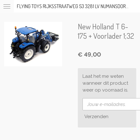
FLYING TOYS RIJKSSTRAATWEG 53 3281 LV NUMANSDORP TEL; 06-53317919 OP AFSPRAAK
Ga
direct
naar
New Holland T 6-
de
hoofdinhoud
175 + Voorlader 1;32
€ 49,00
Laat het me weten
wanneer dit product
weer op voorraad is.
Verzenden