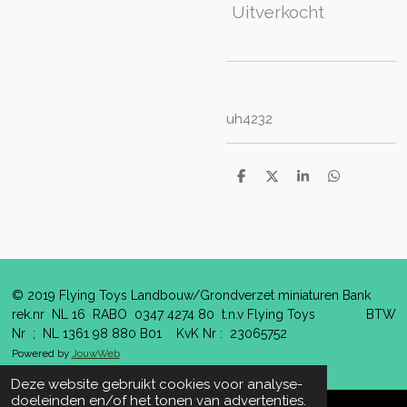
Uitverkocht
uh4232
D
D
S
D
e
e
h
e
l
e
a
l
e
l
r
e
n
e
n
© 2019 Flying Toys Landbouw/Grondverzet miniaturen Bank
rek.nr NL 16 RABO 0347 4274 80 t.n.v Flying Toys BTW
Nr ; NL 1361 98 880 B01 KvK Nr : 23065752
Powered by
JouwWeb
Deze website gebruikt cookies voor analyse-
doeleinden en/of het tonen van advertenties.