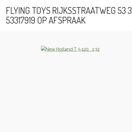
Ga
FLYING TOYS RIJKSSTRAATWEG 53 3
direct
53317919 OP AFSPRAAK
naar
de
hoofdinhoud