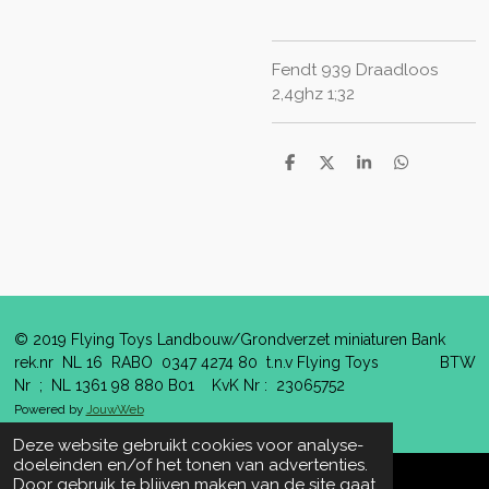
Fendt 939 Draadloos
2,4ghz 1;32
D
D
S
D
e
e
h
e
l
e
a
l
e
l
r
e
n
e
n
© 2019 Flying Toys Landbouw/Grondverzet miniaturen Bank
rek.nr NL 16 RABO 0347 4274 80 t.n.v Flying Toys BTW
Nr ; NL 1361 98 880 B01 KvK Nr : 23065752
Powered by
JouwWeb
Deze website gebruikt cookies voor analyse-
doeleinden en/of het tonen van advertenties.
Door gebruik te blijven maken van de site gaat