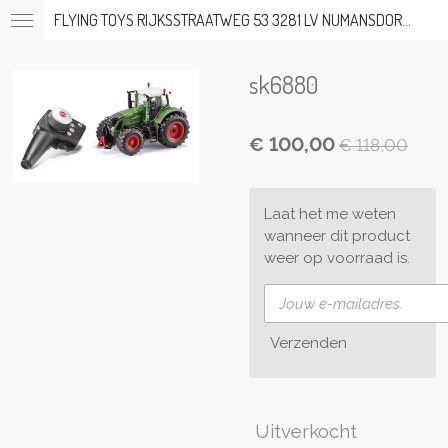
FLYING TOYS RIJKSSTRAATWEG 53 3281 LV NUMANSDORP TEL; 06-53317919 OP AFSPRAAK
Ga
direct
naar
sk6880
de
hoofdinhoud
€ 100,00
€ 118,00
Laat het me weten
wanneer dit product
weer op voorraad is.
Verzenden
Uitverkocht