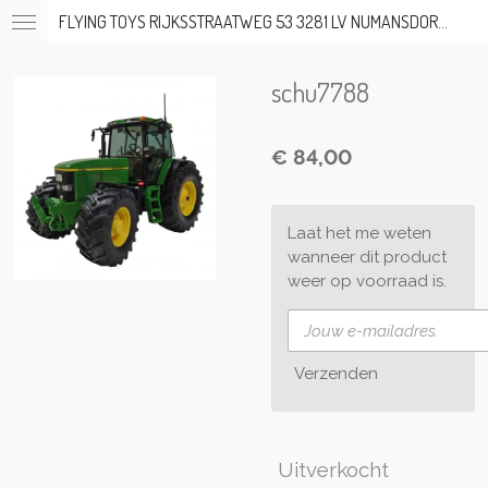
FLYING TOYS RIJKSSTRAATWEG 53 3281 LV NUMANSDORP TEL; 06-53317919 OP AFSPRAAK
Ga
direct
naar
schu7788
de
hoofdinhoud
€ 84,00
Laat het me weten
wanneer dit product
weer op voorraad is.
Verzenden
Uitverkocht