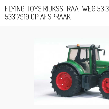
Ga
FLYING TOYS RIJKSSTRAATWEG 53 3
direct
53317919 OP AFSPRAAK
naar
de
hoofdinhoud