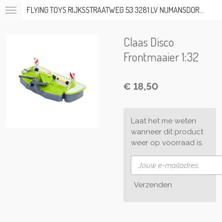
FLYING TOYS RIJKSSTRAATWEG 53 3281 LV NUMANSDORP TEL; 06-53317919 OP AFSPRAAK
Ga
direct
naar
Claas Disco
de
hoofdinhoud
Frontmaaier 1:32
€ 18,50
Laat het me weten
wanneer dit product
weer op voorraad is.
Verzenden