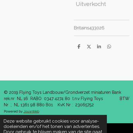
Uitverkocht
Britains433026
D
D
S
D
e
e
h
e
l
e
a
l
e
l
r
e
n
e
n
© 2019 Flying Toys Landbouw/Grondverzet miniaturen Bank
rek.nr NL 16 RABO 0347 4274 80 t.n.v Flying Toys BTW
Nr ; NL 1361 98 880 B01 KvK Nr : 23065752
Powered by
JouwWeb
Deze website gebruikt cookies voor analyse-
doeleinden en/of het tonen van advertenties.
Door gebruik te blijven maken van de site gaat