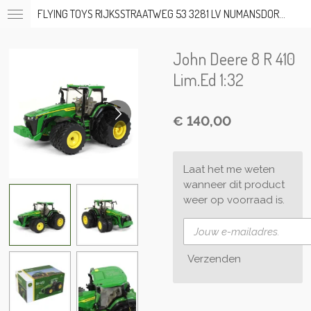
FLYING TOYS RIJKSSTRAATWEG 53 3281 LV NUMANSDORP TEL; 06-53317919 OP AFSPRAAK
Ga
direct
naar
John Deere 8 R 410
de
hoofdinhoud
Lim.Ed 1:32
€ 140,00
Laat het me weten
wanneer dit product
weer op voorraad is.
Verzenden