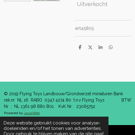
Uitverkocht
ert45805
D
D
S
D
e
e
h
e
l
e
a
l
e
l
r
e
n
e
n
© 2019 Flying Toys Landbouw/Grondverzet miniaturen Bank
rek.nr NL 16 RABO 0347 4274 80 t.n.v Flying Toys BTW
Nr ; NL 1361 98 880 B01 KvK Nr : 23065752
Powered by
JouwWeb
Deze website gebruikt cookies voor analyse-
doeleinden en/of het tonen van advertenties.
Door gebruik te blijven maken van de site gaat