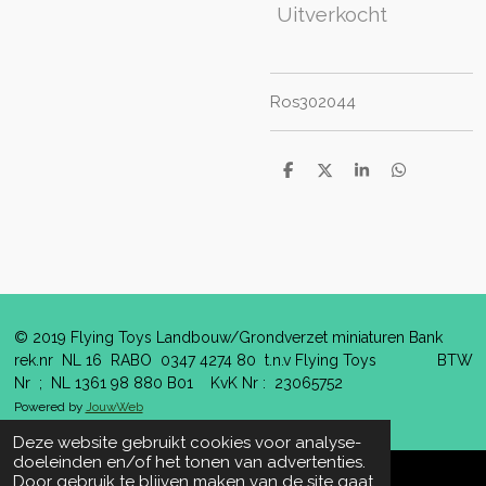
Uitverkocht
Ros302044
D
D
S
D
e
e
h
e
l
e
a
l
e
l
r
e
n
e
n
© 2019 Flying Toys Landbouw/Grondverzet miniaturen Bank
rek.nr NL 16 RABO 0347 4274 80 t.n.v Flying Toys BTW
Nr ; NL 1361 98 880 B01 KvK Nr : 23065752
Powered by
JouwWeb
Deze website gebruikt cookies voor analyse-
doeleinden en/of het tonen van advertenties.
Door gebruik te blijven maken van de site gaat