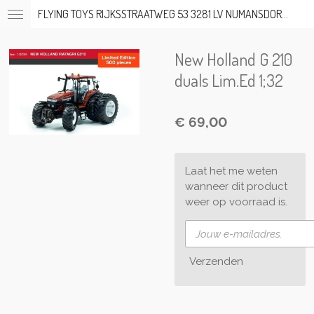
FLYING TOYS RIJKSSTRAATWEG 53 3281 LV NUMANSDORP TEL; 06-53317919 OP AFSPRAAK
Ga
direct
naar
New Holland G 210
de
hoofdinhoud
duals Lim.Ed 1;32
€ 69,00
Laat het me weten
wanneer dit product
weer op voorraad is.
Verzenden