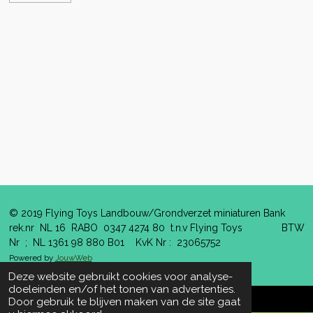
© 2019 Flying Toys Landbouw/Grondverzet miniaturen Bank
rek.nr NL 16 RABO 0347 4274 80 t.n.v Flying Toys BTW
Nr ; NL 1361 98 880 B01 KvK Nr : 23065752
Powered by
JouwWeb
Deze website gebruikt cookies voor analyse-
doeleinden en/of het tonen van advertenties.
Door gebruik te blijven maken van de site gaat