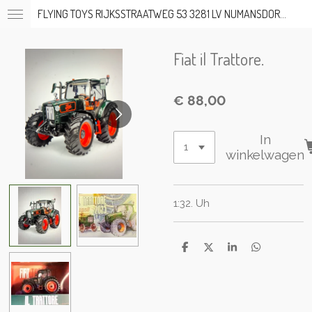
FLYING TOYS RIJKSSTRAATWEG 53 3281 LV NUMANSDORP TEL; 06-53317919 OP AFSPRAAK
Ga
direct
naar
Fiat il Trattore.
de
hoofdinhoud
€ 88,00
In
winkelwagen
1:32. Uh
D
D
S
D
e
e
h
e
l
e
a
l
e
l
r
e
n
e
n