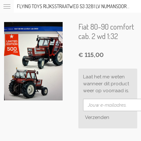
FLYING TOYS RIJKSSTRAATWEG 53 3281 LV NUMANSDORP TEL; 06-53317919 OP AFSPRAAK
Ga
direct
naar
Fiat 80-90 comfort
de
hoofdinhoud
cab. 2 wd 1:32
€ 115,00
Laat het me weten
wanneer dit product
weer op voorraad is.
Verzenden