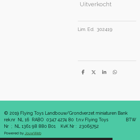
Uitverkocht
Lim. Ed. 302419
D
D
S
D
e
e
h
e
l
e
a
l
e
l
r
e
n
e
n
© 2019 Flying Toys Landbouw/Grondverzet miniaturen Bank
rek.nr NL 16 RABO 0347 4274 80 t.n.v Flying Toys BTW
Nr ; NL 1361 98 880 B01 KvK Nr : 23065752
Powered by
JouwWeb