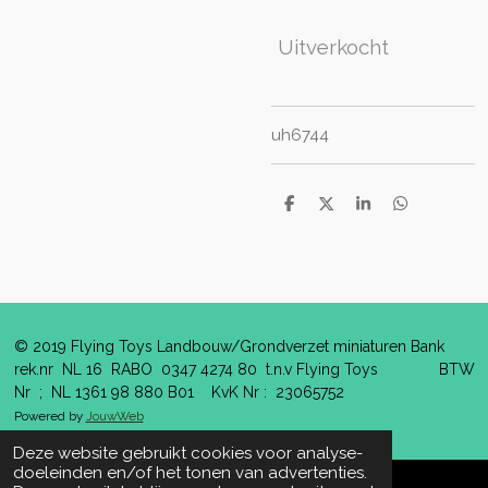
Uitverkocht
uh6744
D
D
S
D
e
e
h
e
l
e
a
l
e
l
r
e
n
e
n
© 2019 Flying Toys Landbouw/Grondverzet miniaturen Bank
rek.nr NL 16 RABO 0347 4274 80 t.n.v Flying Toys BTW
Nr ; NL 1361 98 880 B01 KvK Nr : 23065752
Powered by
JouwWeb
Deze website gebruikt cookies voor analyse-
doeleinden en/of het tonen van advertenties.