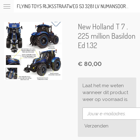
FLYING TOYS RIJKSSTRAATWEG 53 3281 LV NUMANSDORP TEL; 06-53317919 OP AFSPRAAK
Ga
direct
naar
New Holland T 7 .
de
hoofdinhoud
225 million Basildon
Ed 1.32
€ 80,00
Laat het me weten
wanneer dit product
weer op voorraad is.
Verzenden