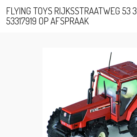
Ga
FLYING TOYS RIJKSSTRAATWEG 53 3
direct
53317919 OP AFSPRAAK
naar
de
hoofdinhoud