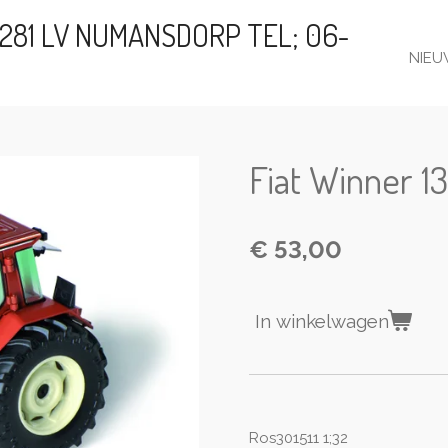
281 LV NUMANSDORP TEL; 06-
NIEU
Fiat Winner 1
€ 53,00
In winkelwagen
Ros301511 1;32