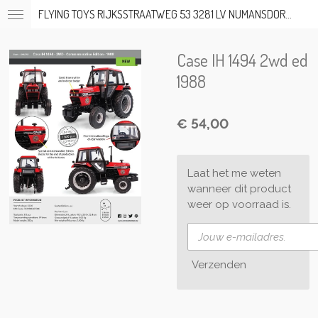
FLYING TOYS RIJKSSTRAATWEG 53 3281 LV NUMANSDORP TEL; 06-53317919 OP AFSPRAAK
Ga
direct
naar
Case IH 1494 2wd ed
de
hoofdinhoud
1988
€ 54,00
Laat het me weten
wanneer dit product
weer op voorraad is.
Verzenden