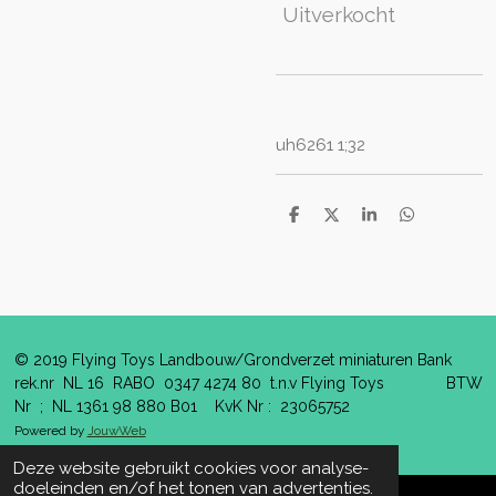
Uitverkocht
uh6261 1;32
D
D
S
D
e
e
h
e
l
e
a
l
e
l
r
e
n
e
n
© 2019 Flying Toys Landbouw/Grondverzet miniaturen Bank
rek.nr NL 16 RABO 0347 4274 80 t.n.v Flying Toys BTW
Nr ; NL 1361 98 880 B01 KvK Nr : 23065752
Powered by
JouwWeb
Deze website gebruikt cookies voor analyse-
doeleinden en/of het tonen van advertenties.