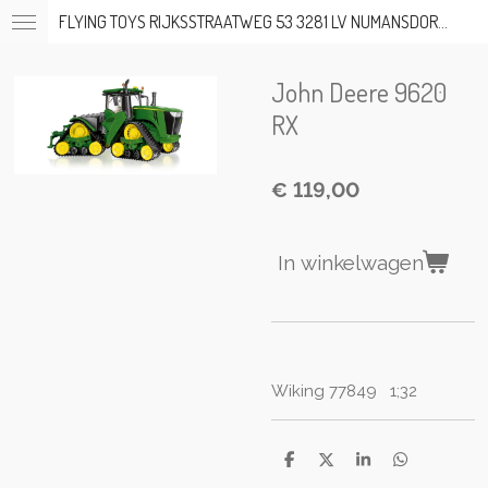
FLYING TOYS RIJKSSTRAATWEG 53 3281 LV NUMANSDORP TEL; 06-53317919 OP AFSPRAAK
Ga
direct
naar
John Deere 9620
de
hoofdinhoud
RX
€ 119,00
In winkelwagen
Wiking 77849 1;32
D
D
S
D
e
e
h
e