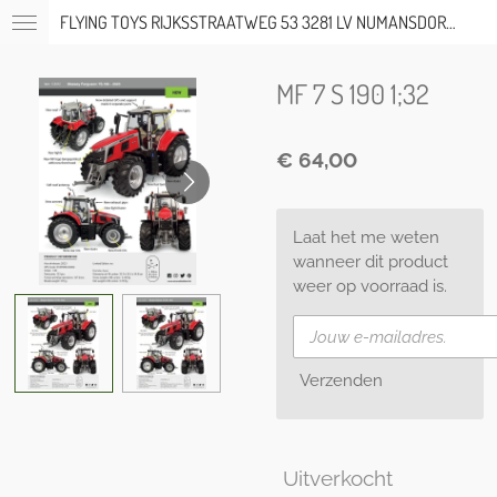
FLYING TOYS RIJKSSTRAATWEG 53 3281 LV NUMANSDORP TEL; 06-53317919 OP AFSPRAAK
Ga
direct
naar
MF 7 S 190 1;32
de
hoofdinhoud
€ 64,00
Laat het me weten
wanneer dit product
weer op voorraad is.
Verzenden
Uitverkocht